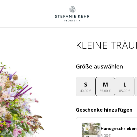
KLEINE TRÄU
Größe auswählen
S
M
L
40,00 €
65,00 €
85,00 €
Geschenke hinzufügen
Handgeschrieben
5,00 €