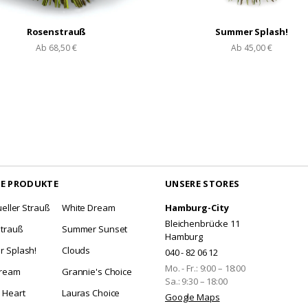
Rosenstrauß
Summer Splash!
Ab
68,50 €
Ab
45,00 €
E PRODUKTE
UNSERE STORES
ueller Strauß
White Dream
Hamburg-City
Bleichenbrücke 11
trauß
Summer Sunset
Hamburg
 Splash!
Clouds
040 - 82 06 12
Mo.
- Fr.
:
9:00
–
18:00
Dream
Grannie's Choice
Sa.
:
9:30
–
18:00
 Heart
Lauras Choice
Google Maps