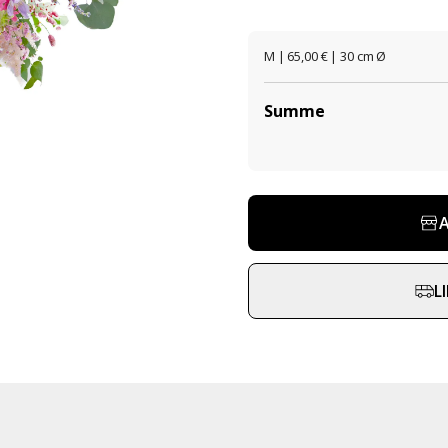
M | 65,00 € | 30 cm Ø
Summe
L