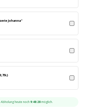
serie Johanna"
,75L)
r Abholung
heute noch
9:
48
:
27
möglich.