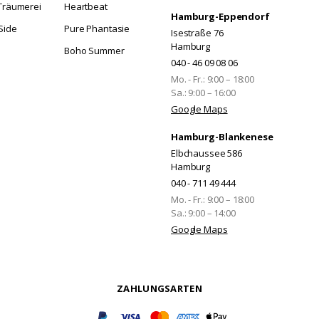
 Träumerei
Heartbeat
Hamburg-Eppendorf
Side
Pure Phantasie
Isestraße 76
Hamburg
Boho Summer
040 - 46 09 08 06
Mo.
- Fr.
:
9:00
–
18:00
Sa.
:
9:00
–
16:00
Google Maps
Hamburg-Blankenese
Elbchaussee 586
Hamburg
040 - 711 49 444
Mo.
- Fr.
:
9:00
–
18:00
Sa.
:
9:00
–
14:00
Google Maps
ZAHLUNGSARTEN