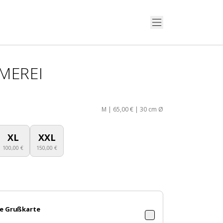
MEREI
M | 65,00 € | 30 cm Ø
XL
XXL
100,00 €
150,00 €
e Grußkarte