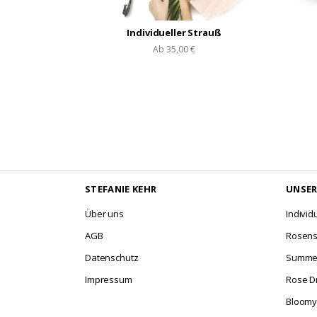
Individueller Strauß
Ab
35,00 €
STEFANIE KEHR
UNSER
Über uns
Individ
AGB
Rosens
Datenschutz
Summer
Impressum
Rose 
Bloomy