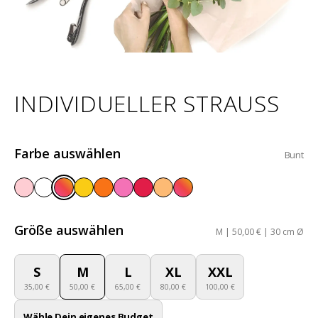
INDIVIDUELLER STRAUSS
Farbe auswählen
Bunt
Größe auswählen
M | 50,00 € | 30 cm Ø
S
M
L
XL
XXL
35,00 €
50,00 €
65,00 €
80,00 €
100,00 €
Wähle Dein eigenes Budget