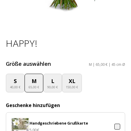
HAPPY!
Größe auswählen
M | 65,00 € | 45 cm Ø
S
M
L
XL
40,00 €
65,00 €
90,00 €
150,00 €
Geschenke hinzufügen
Handgeschriebene Grußkarte
5,00 €